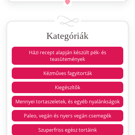
Kategóriák
Házi recept alapján készült pék- és
teasütemények
Kézműves fagyitorták
Kiegészítők
Mennyei tortaszeletek, és egyéb nyalánkságok
Paleo, vegán és nyers vegán csemegék
Szuperfriss egész tortáink