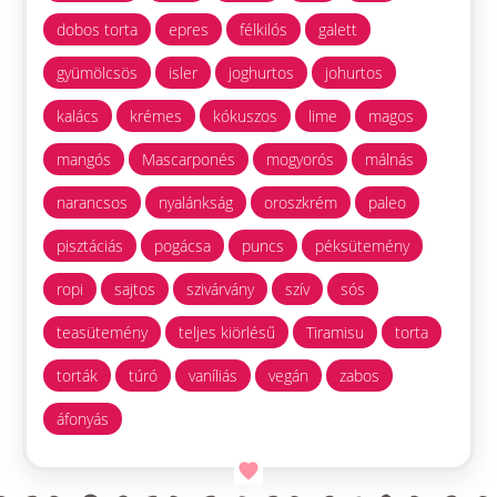
dobos torta
epres
félkilós
galett
gyümölcsös
isler
joghurtos
johurtos
kalács
krémes
kókuszos
lime
magos
mangós
Mascarponés
mogyorós
málnás
narancsos
nyalánkság
oroszkrém
paleo
pisztáciás
pogácsa
puncs
péksütemény
ropi
sajtos
szivárvány
szív
sós
teasütemény
teljes kiörlésű
Tiramisu
torta
torták
túró
vaníliás
vegán
zabos
áfonyás