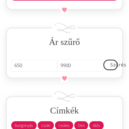
Ár szűrő
Min
Max
Szűrés
ár
ár
Címkék
burgonyás
csoki
csokis
Dini
diós