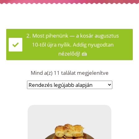
2. Most pihenünk — a kosár augusztus
10-től újra nyílik. Addig nyugodtan
nézelődj! 🍰
Sorted
Mind a(z) 11 találat megjelenítve
by
latest