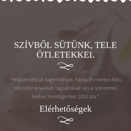
SZÍVBŐL SÜTÜNK, TELE
ÖTLETEKKEL
"Helyben készült hagyományos- házias és mentes édes,
sós süteményekkel, fagylaltokkal várjuk szeretettel
kedves Vendégeinket 2003 óta."
Elérhetőségek