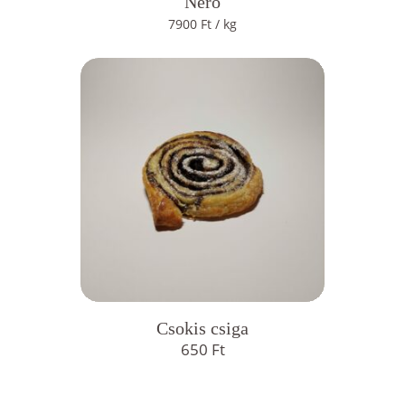
Néró
7900
Ft
/ kg
Csokis csiga
650
Ft