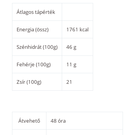
Átlagos tápérték
Energia (össz)
1761 kcal
Szénhidrát (100g)
46 g
Fehérje (100g)
11 g
Zsír (100g)
21
Átvehető
48 óra