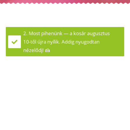
2. Most pihenünk — a kosár augusztus
10-től újra nyílik. Addig nyugodtan
nézelődj! 🍰