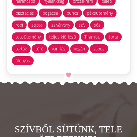
narancsos
nyalánkság
oroszkrém
paleo
pisztáciás
pogácsa
puncs
péksütemény
ropi
sajtos
szivárvány
szív
sós
teasütemény
teljes kiörlésű
Tiramisu
torta
torták
túró
vaníliás
vegán
zabos
áfonyás
SZÍVBŐL SÜTÜNK, TELE