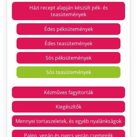
Házi recept alapján készült pék- és
teasütemények
Édes péksütemények
Édes teasütemények
Sós péksütemények
Sós teasütemények
Kézműves fagyitorták
Kiegészítők
Mennyei tortaszeletek, és egyéb nyalánkságok
Paleo, vegán és nyers vegán csemegék