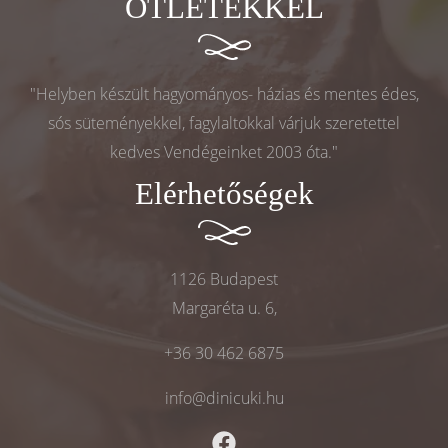
ÖTLETEKKEL
"Helyben készült hagyományos- házias és mentes édes,
sós süteményekkel, fagylaltokkal várjuk szeretettel
kedves Vendégeinket 2003 óta."
Elérhetőségek
1126 Budapest
Margaréta u. 6,
+36 30 462 6875
info@dinicuki.hu