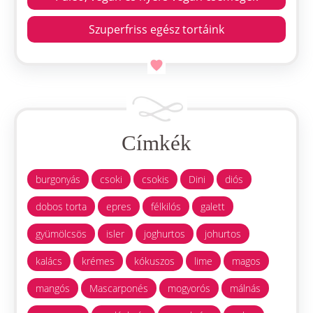
Szuperfriss egész tortáink
Címkék
burgonyás
csoki
csokis
Dini
diós
dobos torta
epres
félkilós
galett
gyümölcsös
isler
joghurtos
johurtos
kalács
krémes
kókuszos
lime
magos
mangós
Mascarponés
mogyorós
málnás