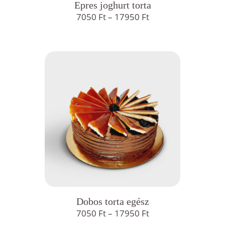
Epres joghurt torta
Ártartomány:
7050
Ft
–
17950
Ft
7050 Ft
-
17950 Ft
Dobos torta egész
Ártartomány:
7050
Ft
–
17950
Ft
7050 Ft