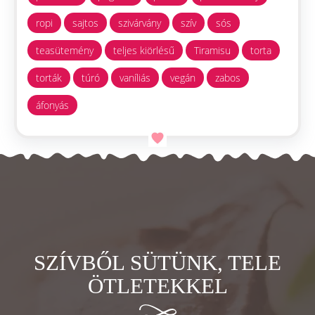
ropi
sajtos
szivárvány
szív
sós
teasütemény
teljes kiörlésű
Tiramisu
torta
torták
túró
vaníliás
vegán
zabos
áfonyás
SZÍVBŐL SÜTÜNK, TELE
ÖTLETEKKEL