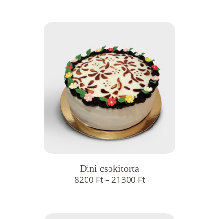
-
17950 Ft
Dini csokitorta
Ártartomány:
8200
Ft
–
21300
Ft
8200 Ft
-
21300 Ft