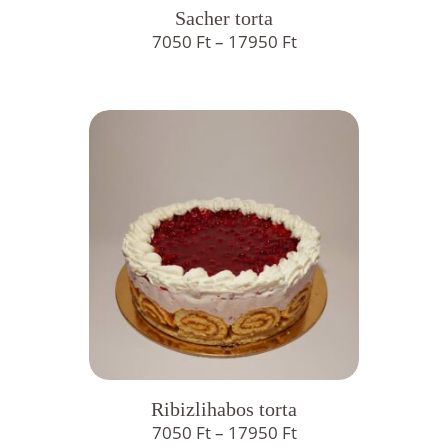
Sacher torta
Ártartomány:
7050
Ft
–
17950
Ft
7050 Ft
-
17950 Ft
Ribizlihabos torta
Ártartomány:
7050
Ft
–
17950
Ft