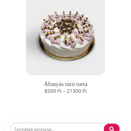
Áfonyás túró torta
Ártartomány:
8200
Ft
–
21300
Ft
8200 Ft
-
21300 Ft