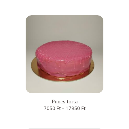
7050 Ft
-
17950 Ft
Puncs torta
Ártartomány:
7050
Ft
–
17950
Ft
7050 Ft
-
17950 Ft