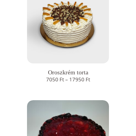
Oroszkrém torta
Ártartomány:
7050
Ft
–
17950
Ft
7050 Ft
-
17950 Ft