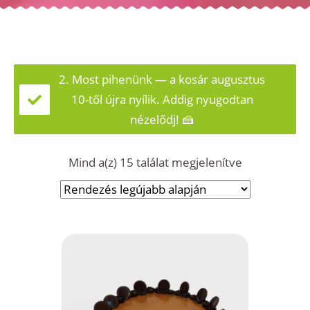
2. Most pihenünk — a kosár augusztus
10-től újra nyílik. Addig nyugodtan
nézelődj! 🍰
Sorted
Mind a(z) 15 találat megjelenítve
by
latest