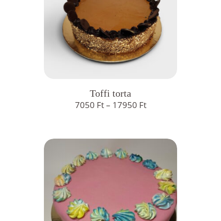
Toffi torta
Ártartomány:
7050
Ft
–
17950
Ft
7050 Ft
-
17950 Ft