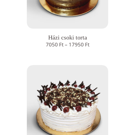
Házi csoki torta
Ártartomány:
7050
Ft
–
17950
Ft
7050 Ft
-
17950 Ft