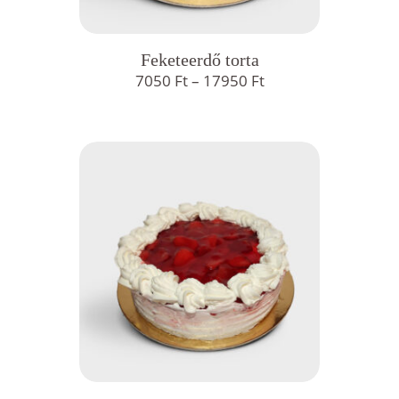
Feketeerdő torta
Ártartomány:
7050
Ft
–
17950
Ft
7050 Ft
-
17950 Ft