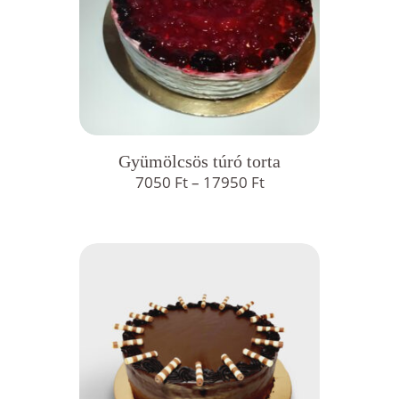
Gyümölcsös túró torta
Ártartomány:
7050
Ft
–
17950
Ft
7050 Ft
-
17950 Ft