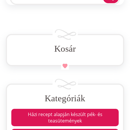
Kosár
Kategóriák
Házi recept alapján készült pék- és
teasütemények