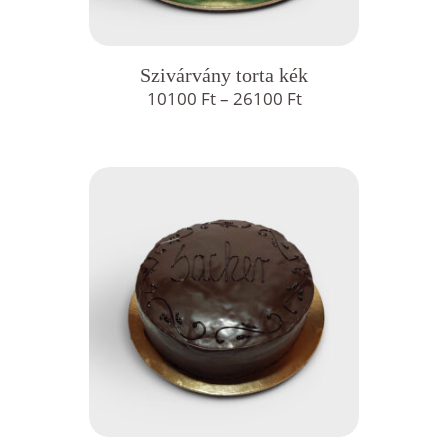
Szivárvány torta kék
Ártartomány:
10100
Ft
–
26100
Ft
10100 Ft
-
26100 Ft