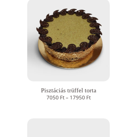
Pisztáciás trüffel torta
Ártartomány:
7050
Ft
–
17950
Ft
7050 Ft
-
17950 Ft