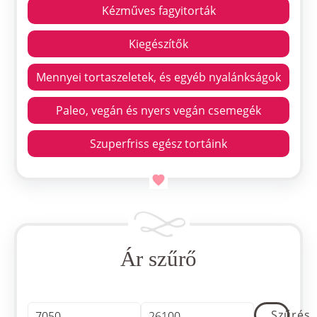
Kézműves fagyitorták
Kiegészítők
Mennyei tortaszeletek, és egyéb nyalánkságok
Paleo, vegán és nyers vegán csemegék
Szuperfriss egész tortáink
Ár szűrő
Min
Max
Szűrés