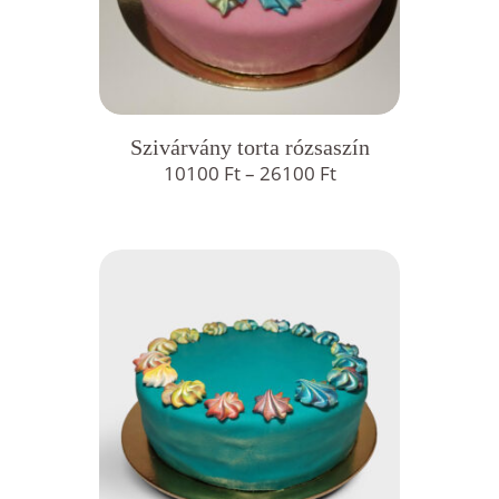
Szivárvány torta rózsaszín
Ártartomány:
10100
Ft
–
26100
Ft
10100 Ft
-
26100 Ft