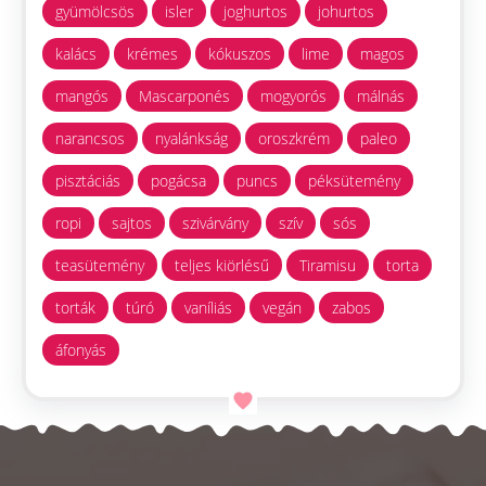
gyümölcsös
isler
joghurtos
johurtos
kalács
krémes
kókuszos
lime
magos
mangós
Mascarponés
mogyorós
málnás
narancsos
nyalánkság
oroszkrém
paleo
pisztáciás
pogácsa
puncs
péksütemény
ropi
sajtos
szivárvány
szív
sós
teasütemény
teljes kiörlésű
Tiramisu
torta
torták
túró
vaníliás
vegán
zabos
áfonyás