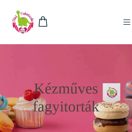
Kézműves
fagyitorták