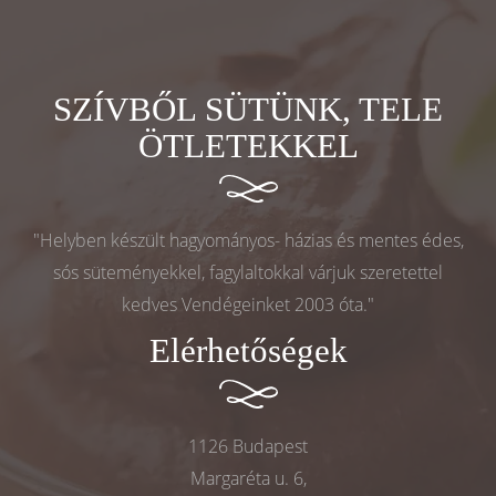
SZÍVBŐL SÜTÜNK, TELE
ÖTLETEKKEL
"Helyben készült hagyományos- házias és mentes édes,
sós süteményekkel, fagylaltokkal várjuk szeretettel
kedves Vendégeinket 2003 óta."
Elérhetőségek
1126 Budapest
Margaréta u. 6,