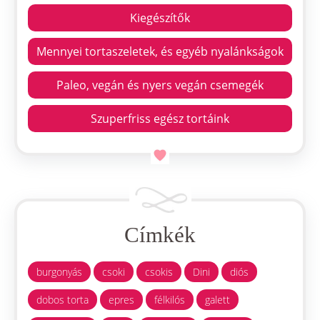
Kiegészítők
Mennyei tortaszeletek, és egyéb nyalánkságok
Paleo, vegán és nyers vegán csemegék
Szuperfriss egész tortáink
Címkék
burgonyás
csoki
csokis
Dini
diós
dobos torta
epres
félkilós
galett