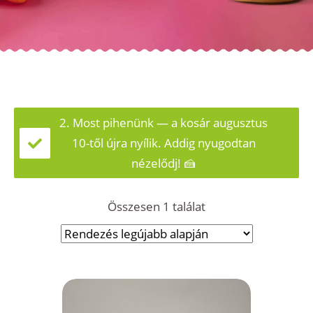
2. Most pihenünk — a kosár augusztus
10-től újra nyílik. Addig nyugodtan
nézelődj! 🍰
Összesen 1 találat