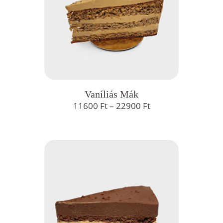
Vaníliás Mák
Ártartomány:
11600
Ft
–
22900
Ft
11600 Ft
-
22900 Ft