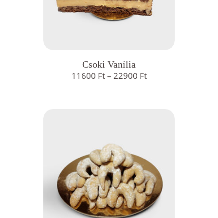
Csoki Vanília
Ártartomány:
11600
Ft
–
22900
Ft
11600 Ft
-
22900 Ft