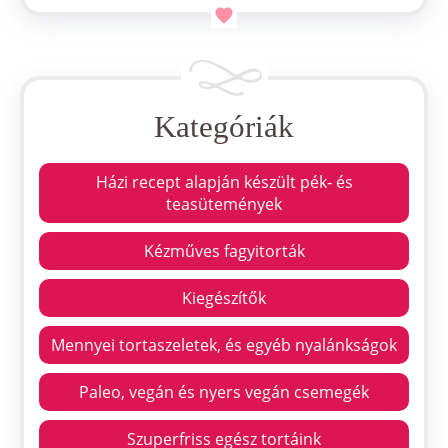
Kategóriák
Házi recept alapján készült pék- és
teasütemények
Kézműves fagyitorták
Kiegészítők
Mennyei tortaszeletek, és egyéb nyalánkságok
Paleo, vegán és nyers vegán csemegék
Szuperfriss egész tortáink