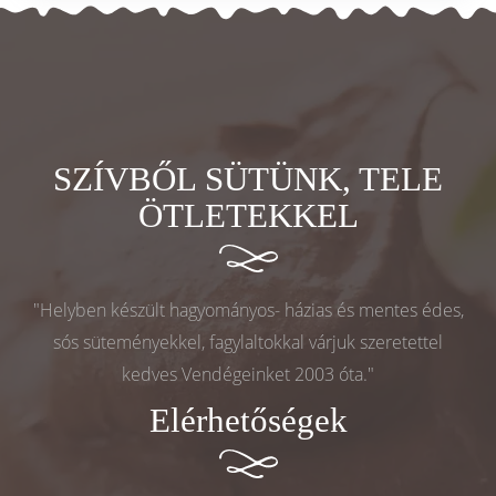
SZÍVBŐL SÜTÜNK, TELE
ÖTLETEKKEL
"Helyben készült hagyományos- házias és mentes édes,
sós süteményekkel, fagylaltokkal várjuk szeretettel
kedves Vendégeinket 2003 óta."
Elérhetőségek