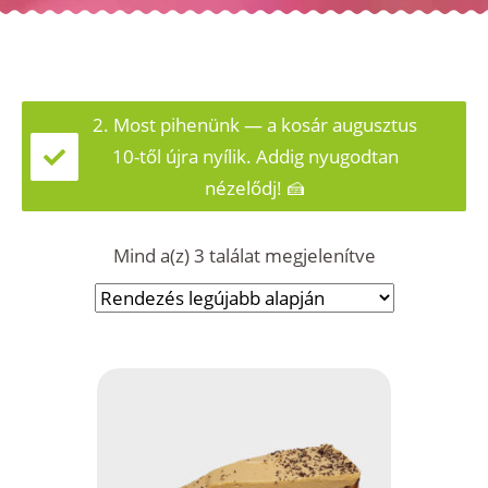
2. Most pihenünk — a kosár augusztus
10-től újra nyílik. Addig nyugodtan
nézelődj! 🍰
Sorted
Mind a(z) 3 találat megjelenítve
by
latest