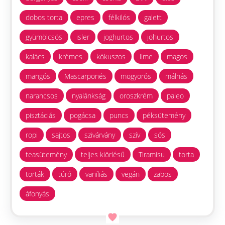
dobos torta
epres
félkilós
galett
gyümölcsös
isler
joghurtos
johurtos
kalács
krémes
kókuszos
lime
magos
mangós
Mascarponés
mogyorós
málnás
narancsos
nyalánkság
oroszkrém
paleo
pisztáciás
pogácsa
puncs
péksütemény
ropi
sajtos
szivárvány
szív
sós
teasütemény
teljes kiörlésű
Tiramisu
torta
torták
túró
vaníliás
vegán
zabos
áfonyás