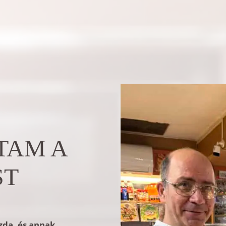
TAM A
ST
zda, és annak