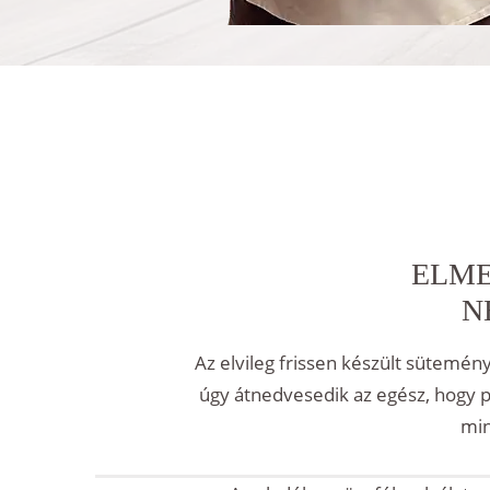
ELME
N
Az elvileg frissen készült sütemén
úgy átnedvesedik az egész, hogy p
min