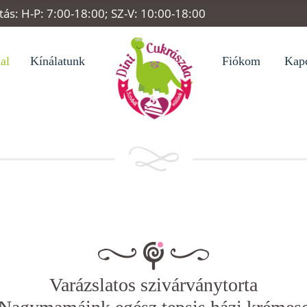
rtás: H-P: 7:00-18:00; SZ-V: 10:00-18:00
al
Kínálatunk
Fiókom
Kapc
Varázslatos szivárványtorta