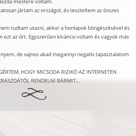
ászda mestere voltam.
tosan jártam az országot, és teszteltem az összes
nem tudtam utazni, akkor a honlapok böngészésével és
m ezt az űrt. Egyszerűen kíváncsi voltam és vagyok más
ényem, de sajnos akad megannyi negatív tapasztalatom
RTEM, HOGY MICSODA RIZIKÓ AZ INTERNETEN
UKRÁSZDÁTÓL RENDELNI BÁRMIT…