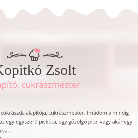
opitkó Zsolt
apító, cukrászmester
i cukrászda alapítója, cukrászmester. Imádom a mindig
az egy egyszerű piskóta, egy gőzölgő pite, vagy akár egy
ácsa…