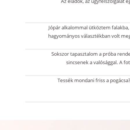
Az eladók, az ügyfélszolgálat 
Jópár alkalommal ütköztem falakba, 
hagyományos választékban volt megt
Sokszor tapasztalom a próba rende
sincsenek a valósággal. A fo
Tessék mondani friss a pogácsa?