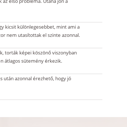
k az első probléma. Utána jön a
y kicsit különlegesebbet, mint ami a
 nem utasítottak el szinte azonnal.
k, torták képei köszönő viszonyban
ben átlagos sütemény érkezik.
s után azonnal érezhető, hogy jó