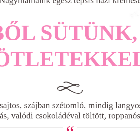
Nagymamáink egész tepsis házi krémes
BŐL SÜTÜNK,
ÖTLETEKKE
 sajtos, szájban szétomló, mindig langyo
ás, valódi csokoládéval töltött, roppanós