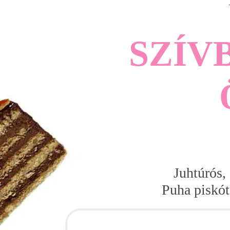
SZÍV
Juhtúrós,
Puha piskót