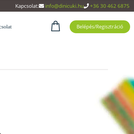
Kapcsolat:
info@dinicuki.hu
+36 30 462 6875
Belépés/Regisztráció
solat