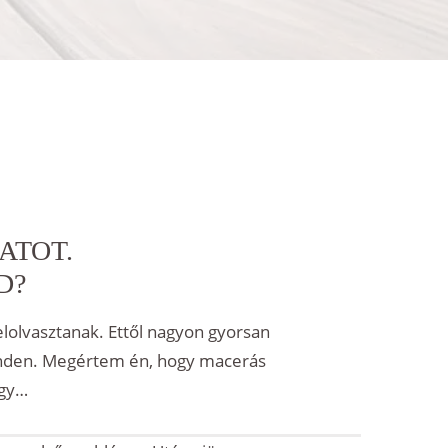
ATOT.
D?
elolvasztanak. Ettől nagyon gyorsan
 minden. Megértem én, hogy macerás
ogy…