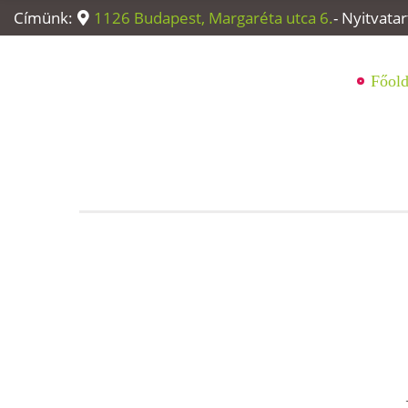
Címünk:
1126 Budapest, Margaréta utca 6.
- Nyitvata
Főold