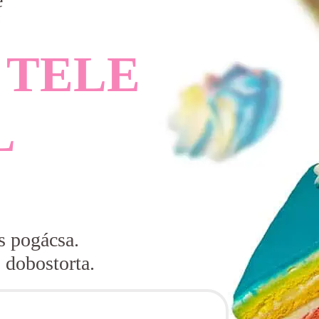
e
 TELE
L
s pogácsa.
 dobostorta.