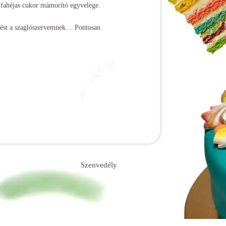
a fahéjas cukor mámorító egyvelege.
döfést a szaglószervemnek… Pontosan
Szenvedély