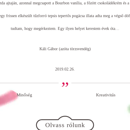
da ajtaján, azonnal megcsapott a Bourbon vanília, a főzött csokoládékrém és 
gy frissen elkészült tűzforró tepsis tepertős pogácsa illata adta meg a végső 
tudtam, hogy megérkeztem. Egy ilyen helyet kerestem évek óta…
Káli Gábor (azóta törzsvendég)
2019.02.26.
Minőség
Kreativitás
Olvass rólunk