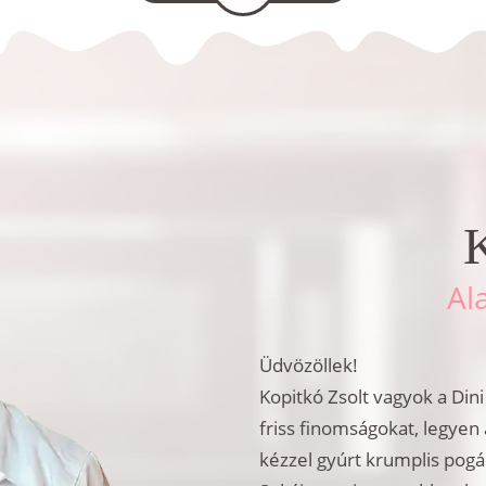
K
Al
Üdvözöllek!
Kopitkó Zsolt vagyok a Din
friss finomságokat, legyen 
kézzel gyúrt krumplis pog