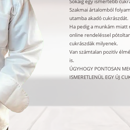
Sokáig egy ismertebb cukr
Szakmai ártalomból folyama
utamba akadó cukrászdát.
Ha pedig a munkám miatt 
online rendeléssel pótolta
cukrászdák milyenek.
Van számtalan pozitív élm
is.
ÚGYHOGY PONTOSAN MEGÉ
ISMERETLENÜL EGY ÚJ C