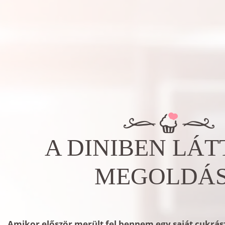
A DINIBEN LÁT
MEGOLDÁ
Amikor először merült fel bennem egy saját cukrás