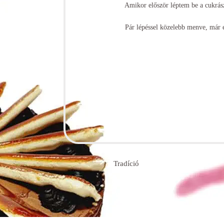
Amikor először léptem be a cukrász
Pár lépéssel közelebb menve, már e
Tradíció