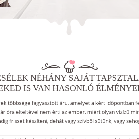
SÉLEK NÉHÁNY SAJÁT TAPSZTAL
EKED IS VAN HASONLÓ ÉLMÉNYE
yek többsége fagyasztott áru, amelyet a kért időpontban f
ár óra elteltével nem érti az ember, miért olyan vízízű
dig frisset készíteni, dehát vagy szívből sütünk, vagy seh