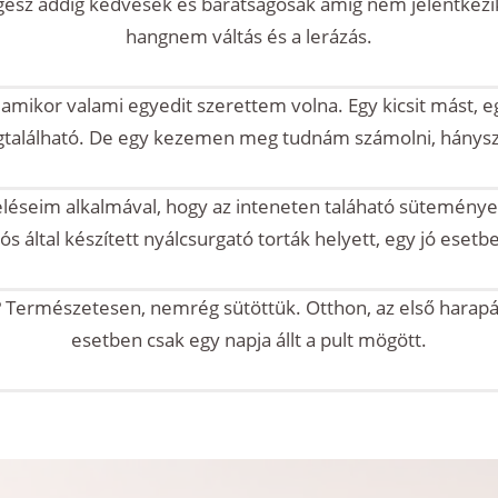
egész addig kedvesek és barátságosak amíg nem jelentkezi
hangnem váltás és a lerázás.
amikor valami egyedit szerettem volna. Egy kicsit mást, eg
alálható. De egy kezemen meg tudnám számolni, hányszor
léseim alkalmával, hogy az inteneten taláható süteménye
tós által készített nyálcsurgató torták helyett, egy jó eset
 Természetesen, nemrég sütöttük. Otthon, az első harapá
esetben csak egy napja állt a pult mögött.