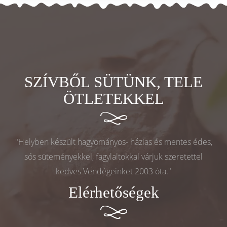
SZÍVBŐL SÜTÜNK, TELE
ÖTLETEKKEL
"Helyben készült hagyományos- házias és mentes édes,
sós süteményekkel, fagylaltokkal várjuk szeretettel
kedves Vendégeinket 2003 óta."
Elérhetőségek