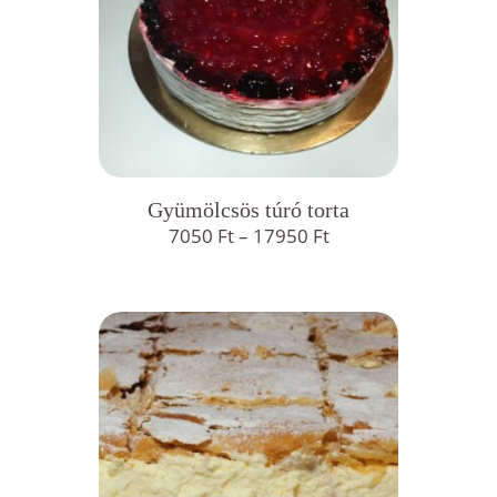
Gyümölcsös túró torta
Ártartomány:
7050
Ft
–
17950
Ft
7050 Ft
-
17950 Ft