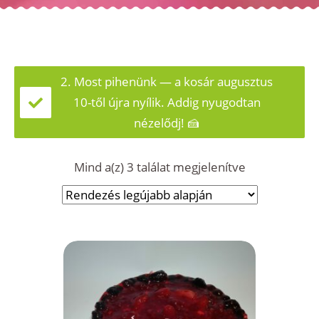
2. Most pihenünk — a kosár augusztus
10-től újra nyílik. Addig nyugodtan
nézelődj! 🍰
Sorted
Mind a(z) 3 találat megjelenítve
by
latest