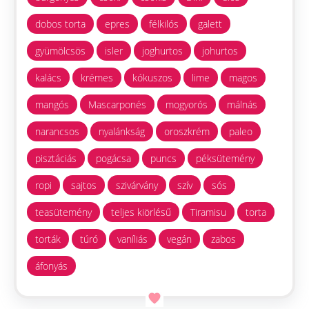
dobos torta
epres
félkilós
galett
gyümölcsös
isler
joghurtos
johurtos
kalács
krémes
kókuszos
lime
magos
mangós
Mascarponés
mogyorós
málnás
narancsos
nyalánkság
oroszkrém
paleo
pisztáciás
pogácsa
puncs
péksütemény
ropi
sajtos
szivárvány
szív
sós
teasütemény
teljes kiörlésű
Tiramisu
torta
torták
túró
vaníliás
vegán
zabos
áfonyás