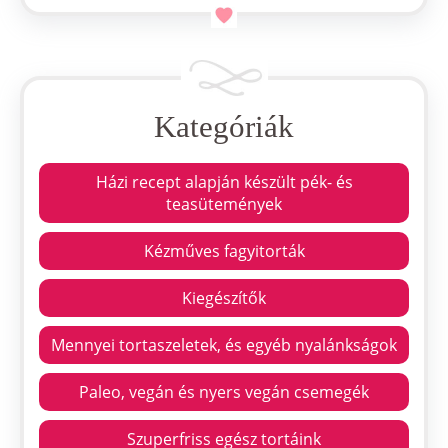
Kategóriák
Házi recept alapján készült pék- és
teasütemények
Kézműves fagyitorták
Kiegészítők
Mennyei tortaszeletek, és egyéb nyalánkságok
Paleo, vegán és nyers vegán csemegék
Szuperfriss egész tortáink