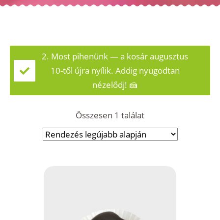
2. Most pihenünk — a kosár augusztus
10-től újra nyílik. Addig nyugodtan
nézelődj! 🍰
Összesen 1 találat