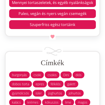
Mennyei tortaszeletek, és egyéb nyalánkságok
Paleo, vegán és nyers vegán csemegék
Szuperfriss egész tortáink
Címkék
burgonyás
csoki
csokis
Dini
diós
dobos torta
epres
félkilós
galett
gyümölcsös
isler
joghurtos
johurtos
kalács
krémes
kókuszos
lime
magos