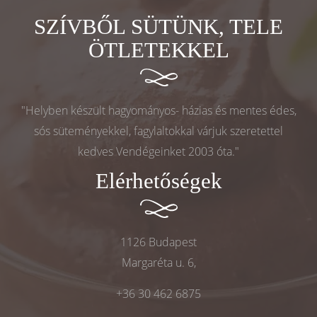
SZÍVBŐL SÜTÜNK, TELE
ÖTLETEKKEL
"Helyben készült hagyományos- házias és mentes édes,
sós süteményekkel, fagylaltokkal várjuk szeretettel
kedves Vendégeinket 2003 óta."
Elérhetőségek
1126 Budapest
Margaréta u. 6,
+36 30 462 6875