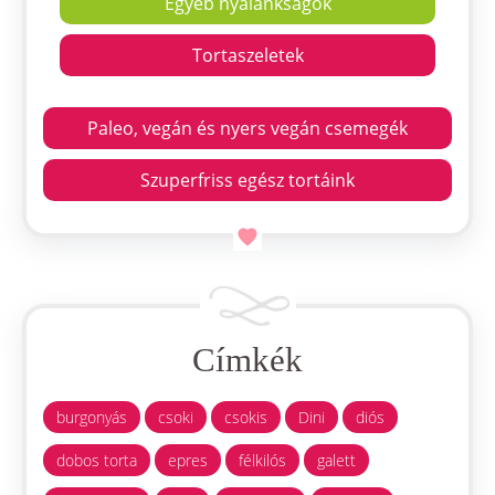
Egyéb nyalánkságok
Tortaszeletek
Paleo, vegán és nyers vegán csemegék
Szuperfriss egész tortáink
Címkék
burgonyás
csoki
csokis
Dini
diós
dobos torta
epres
félkilós
galett