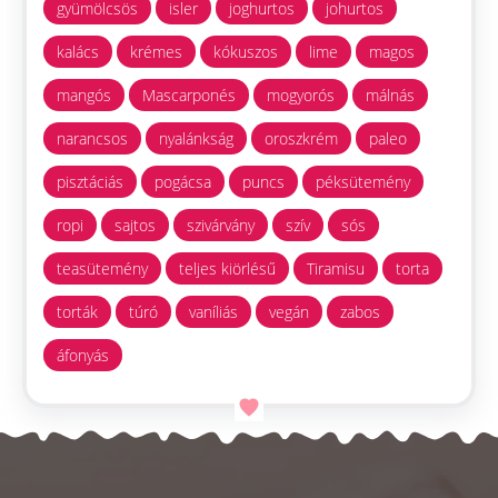
gyümölcsös
isler
joghurtos
johurtos
kalács
krémes
kókuszos
lime
magos
mangós
Mascarponés
mogyorós
málnás
narancsos
nyalánkság
oroszkrém
paleo
pisztáciás
pogácsa
puncs
péksütemény
ropi
sajtos
szivárvány
szív
sós
teasütemény
teljes kiörlésű
Tiramisu
torta
torták
túró
vaníliás
vegán
zabos
áfonyás