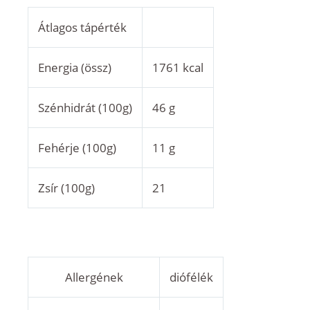
Átlagos tápérték
Energia (össz)
1761 kcal
Szénhidrát (100g)
46 g
Fehérje (100g)
11 g
Zsír (100g)
21
Allergének
diófélék