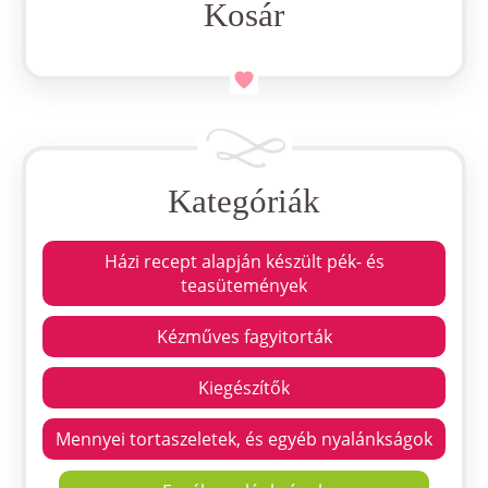
Kosár
Kategóriák
Házi recept alapján készült pék- és
teasütemények
Kézműves fagyitorták
Kiegészítők
Mennyei tortaszeletek, és egyéb nyalánkságok