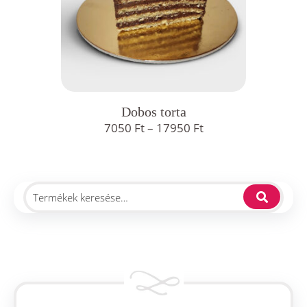
Dobos torta
Ártartomány:
7050
Ft
–
17950
Ft
7050 Ft
-
17950 Ft