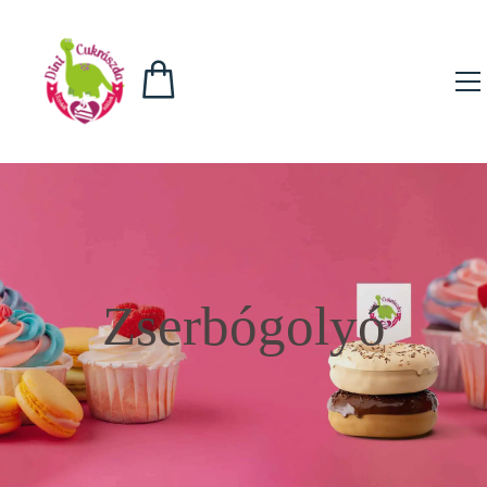
Zserbógolyó