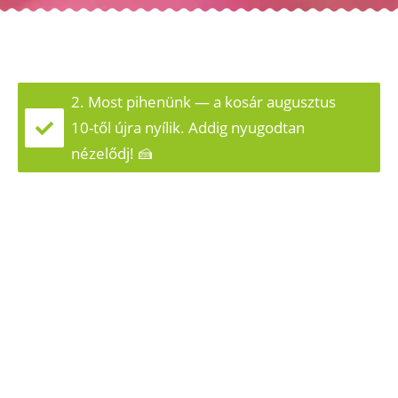
2. Most pihenünk — a kosár augusztus
10-től újra nyílik. Addig nyugodtan
nézelődj! 🍰