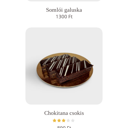
Somlói galuska
1300
Ft
Chokitana csokis
890
Ft