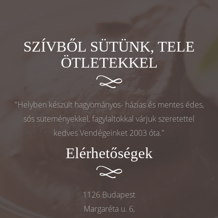
SZÍVBŐL SÜTÜNK, TELE
ÖTLETEKKEL
"Helyben készült hagyományos- házias és mentes édes,
sós süteményekkel, fagylaltokkal várjuk szeretettel
kedves Vendégeinket 2003 óta."
Elérhetőségek
1126 Budapest
Margaréta u. 6,