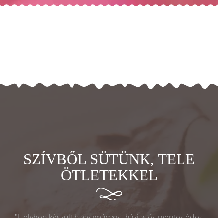
SZÍVBŐL SÜTÜNK, TELE
ÖTLETEKKEL
"Helyben készült hagyományos- házias és mentes édes,