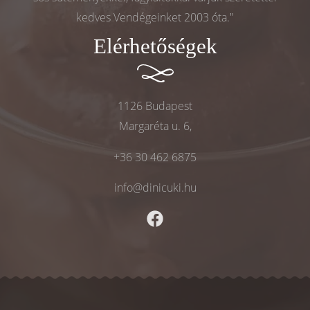
kedves Vendégeinket 2003 óta."
Elérhetőségek
1126 Budapest
Margaréta u. 6,
+36 30 462 6875
info@dinicuki.hu