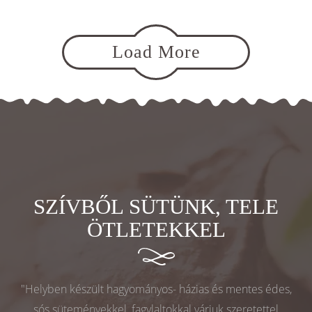
Load More
SZÍVBŐL SÜTÜNK, TELE
ÖTLETEKKEL
"Helyben készült hagyományos- házias és mentes édes,
sós süteményekkel, fagylaltokkal várjuk szeretettel